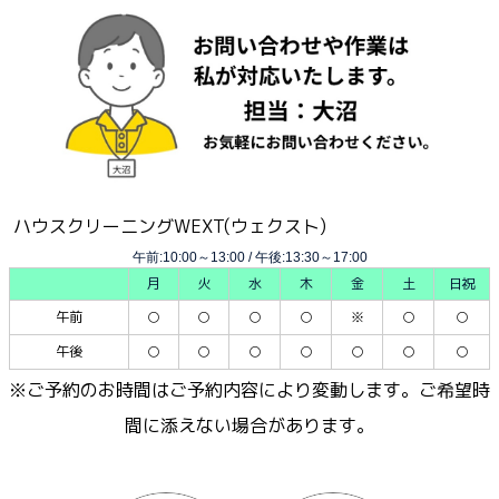
ハウスクリーニングWEXT(ウェクスト)
午前:10:00～13:00 / 午後:13:30～17:00
月
火
水
木
金
土
日祝
午前
○
○
○
○
※
○
○
午後
○
○
○
○
○
○
○
※ご予約のお時間はご予約内容により変動します。ご希望時
間に添えない場合があります。