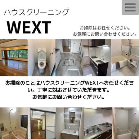
T
o
g
g
l
e
n
a
v
i
g
a
t
i
o
n
お掃除のことはハウスクリーニングWEXTへお任せくださ
い。丁寧に対応させていただきます。
お気軽にお問い合わせください。