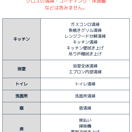
クロスの清掃・コーティング・床剥離
などは含みません。
ガスコンロ清掃
魚焼きグリル清掃
レンジフード分解清掃
キッチン
キッチン清掃
キッチン壁拭き上げ
吊り戸棚拭き上げ
浴室全体清掃
浴室
エプロン内部清掃
トイレ
トイレ清掃
洗面所
洗面所清掃
窓
窓清掃
埃払い
掃除機
床
薬剤で拭き上げ