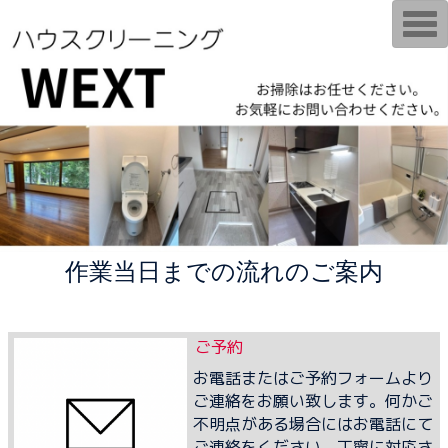
T
o
g
g
l
e
n
a
v
i
g
a
t
i
o
n
作業当日までの流れのご案内
ご予約
お電話またはご予約フォームより
ご連絡をお願い致します。何かご
不明点がある場合にはお電話にて
ご連絡をください。丁寧に対応さ